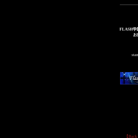
FLASH
お
sta
【Back 