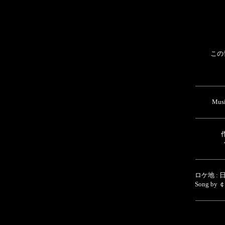
この
Mus
作
ロケ地 :
Song 